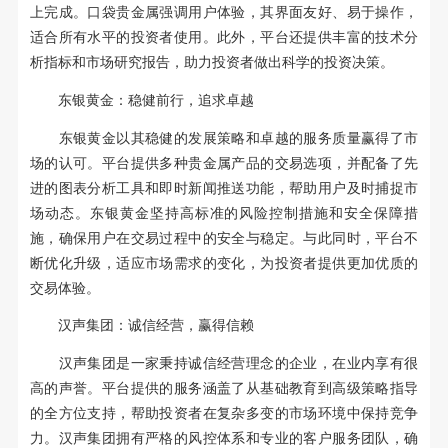
上完成。口袋贵金属强调用户体验，其界面友好、易于操作，
适合所有水平的投资者使用。此外，平台还提供丰富的技术分
析指标和市场研究报告，助力投资者做出科学的投资决策。
东银黄金：稳健前行，追求卓越
东银黄金以其稳健的发展策略和卓越的服务质量赢得了市
场的认可。平台提供多种贵金属产品的交易选项，并配备了先
进的图表分析工具和即时新闻推送功能，帮助用户及时捕捉市
场动态。东银黄金坚持高标准的风险控制措施和安全保障措
施，确保用户在交易过程中的安全与稳定。与此同时，平台不
断优化升级，适应市场需求的变化，为投资者提供更加优质的
交易体验。
汉声集团：诚信经营，赢得信赖
汉声集团是一家秉持诚信经营理念的企业，在业内享有很
高的声誉。平台提供的服务涵盖了从基础教育到高级策略指导
的全方位支持，帮助投资者在复杂多变的市场环境中保持竞争
力。汉声集团拥有严格的风控体系和专业的客户服务团队，确