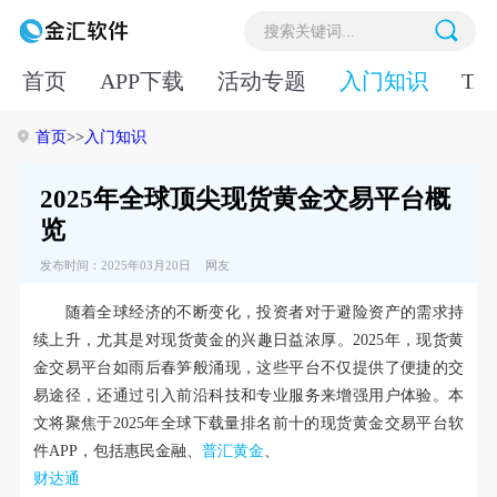
首页
APP下载
活动专题
入门知识
TA
首页
>>
入门知识
2025年全球顶尖现货黄金交易平台概
览
发布时间：2025年03月20日
网友
随着全球经济的不断变化，投资者对于避险资产的需求持
续上升，尤其是对现货黄金的兴趣日益浓厚。2025年，现货黄
金交易平台如雨后春笋般涌现，这些平台不仅提供了便捷的交
易途径，还通过引入前沿科技和专业服务来增强用户体验。本
文将聚焦于2025年全球下载量排名前十的现货黄金交易平台软
件APP，包括惠民金融、
普汇黄金
、
财达通