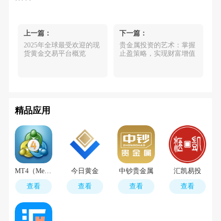
上一篇：
下一篇：
2025年全球最受欢迎的现
贵金属投资的艺术：掌握
货黄金交易平台概览
止盈策略，实现财富增值
精品应用
MT4（MetaTrader4）
今日黄金
中钞贵金属
汇凯易投
查看
查看
查看
查看